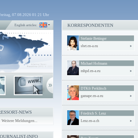
Freitag, 07.08.2026 01:21 Uhr
KORRESPONDENTEN
English articles:
Stefanie Bettinger
sbet.en-a.eu
Michael Hofmann
mhpd.en-a.eu
DTKfr Perklitsch
gamape.en-a.eu
RESSORT-NEWS
Friedrich S. Lenz
Weitere Meldungen...
Lenz.en-a.ch
JOURNALIST-INFO