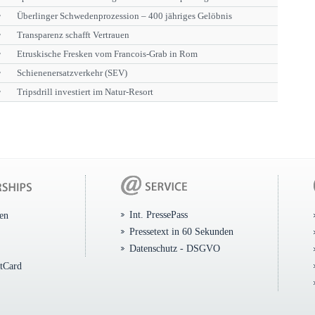
r
Überlinger Schwedenprozession – 400 jähriges Gelöbnis
r
Transparenz schafft Vertrauen
r
Etruskische Fresken vom Francois-Grab in Rom
r
Schienenersatzverkehr (SEV)
r
Tripsdrill investiert im Natur-Resort
Int. PressePass
ten
Pressetext in 60 Sekunden
Datenschutz - DSGVO
itCard