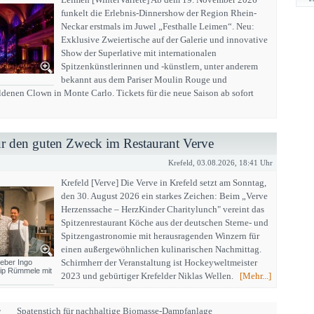
funkelt die Erlebnis-Dinnershow der Region Rhein-
Neckar erstmals im Juwel „Festhalle Leimen“. Neu:
Exklusive Zweiertische auf der Galerie und innovative
Show der Superlative mit internationalen
Spitzenkünstlerinnen und -künstlern, unter anderem
bekannt aus dem Pariser Moulin Rouge und
denen Clown in Monte Carlo. Tickets für die neue Saison ab sofort
ür den guten Zweck im Restaurant Verve
Krefeld, 03.08.2026, 18:41 Uhr
Krefeld [Verve] Die Verve in Krefeld setzt am Sonntag,
den 30. August 2026 ein starkes Zeichen: Beim „Verve
Herzenssache – HerzKinder Charitylunch" vereint das
Spitzenrestaurant Köche aus der deutschen Sterne- und
Spitzengastronomie mit herausragenden Winzern für
einen außergewöhnlichen kulinarischen Nachmittag.
Schirmherr der Veranstaltung ist Hockeyweltmeister
eber Ingo
lip Rümmele mit
2023 und gebürtiger Krefelder Niklas Wellen.
[Mehr...]
r
Spatenstich für nachhaltige Biomasse-Dampfanlage