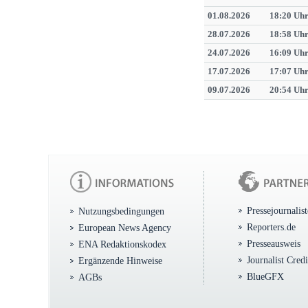
01.08.2026
18:20 Uh
28.07.2026
18:58 Uh
24.07.2026
16:09 Uh
17.07.2026
17:07 Uh
09.07.2026
20:54 Uh
Pressejournalis
Nutzungsbedingungen
Reporters.de
European News Agency
Presseausweis
ENA Redaktionskodex
Journalist Cred
Ergänzende Hinweise
BlueGFX
AGBs