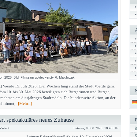
tion 2026 Bild: Filmteam goldecken.tv R. Majchrzak
] Voerde 15. Juli 2026. Drei Wochen lang stand die Stadt Voerde ganz
Vom 10. bis 30. Mai 2026 beteiligten sich Bürgerinnen und Bürger,
rnehmen am diesjährigen Stadtradeln. Die bundesweite Aktion, an der
 teilnimmt,
[Mehr...]
ert spektakuläres neues Zuhause
arieté
Leimen, 03.08.2026, 18:46 Uhr
Leimen [WinterVarieté] Ab dem 19. November 2026