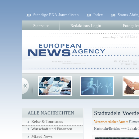
Ständige ENA-Journalisten
Index
Status-Abfra
Startseite
Redaktions-Login
Fotogaler
Stadtradeln Voerd
ALLE NACHRICHTEN
Reise & Tourismus
Verantwortlicher Autor:
Filmtea
Nachricht/Bericht: +++ Lokale
Wirtschaft und Finanzen
Mixed News