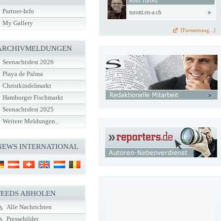
Reto Turotti
Partner-Info
turotti.en-a.ch
My Gallery
[Fortsetzung...]
ARCHIVMELDUNGEN
Seenachtsfest 2026
Playa de Palma
Christkindelmarkt
Hamburger Fischmarkt
Seenachtsfest 2025
Weitere Meldungen...
NEWS INTERNATIONAL
FEEDS ABHOLEN
Alle Nachrichten
Pressebilder