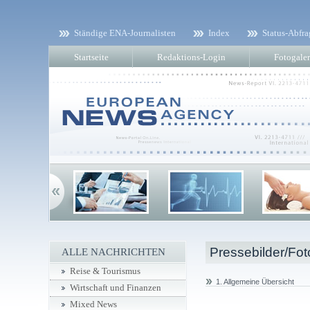
Ständige ENA-Journalisten
Index
Status-Abfra
Startseite
Redaktions-Login
Fotogaler
Pressebilder/Fot
ALLE NACHRICHTEN
Reise & Tourismus
1. Allgemeine Übersicht
Wirtschaft und Finanzen
Mixed News