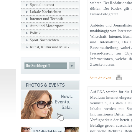
wahren. Der Redaktionskod
Special interest
dürfen. Der Kodex gilt 
Lokale Nachrichten
Presse-Fotografen.
Internet und Technik
Anbieter und Journaliste
Auto und Motorsport
unabhängig von Interessen
Politik
Wirtschaft, Internet, Bus
Sport-Nachrichten
und Unterhaltung. Das EN
Kunst, Kultur und Musik
Ressortaufteilung, wobei 
Presse-Ressort zur Obj
Informationen, welche ih
Zwecke nutzen.
»
Seite drucken
Auf ENA werden für die P
Mediums Internet eingeset
vermitteln, als dies all
Inhalte werden mit Sor
Informationen Dritter. Ei
Verfügbarkeit der bereit
Beiträge geben ausschließ
politische Richtung. Reda