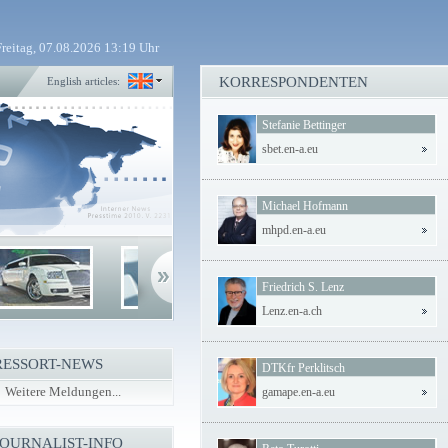
Freitag, 07.08.2026 13:19 Uhr
KORRESPONDENTEN
English articles:
Stefanie Bettinger
sbet.en-a.eu
Michael Hofmann
mhpd.en-a.eu
Friedrich S. Lenz
Lenz.en-a.ch
RESSORT-NEWS
DTKfr Perklitsch
Weitere Meldungen...
gamape.en-a.eu
JOURNALIST-INFO