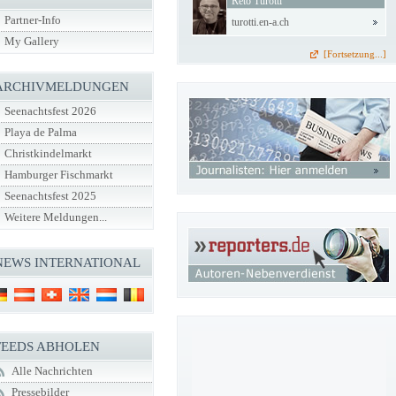
Reto Turotti
Partner-Info
turotti.en-a.ch
My Gallery
[Fortsetzung...]
ARCHIVMELDUNGEN
Seenachtsfest 2026
Playa de Palma
Christkindelmarkt
Hamburger Fischmarkt
Seenachtsfest 2025
Weitere Meldungen...
NEWS INTERNATIONAL
FEEDS ABHOLEN
Alle Nachrichten
Pressebilder