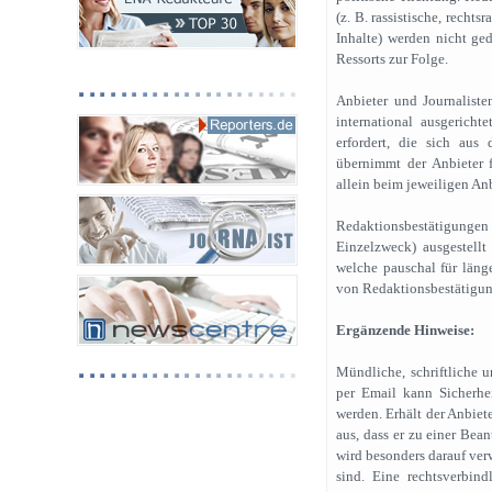
(z. B. rassistische, recht
Inhalte) werden nicht ge
Ressorts zur Folge.
Anbieter und Journaliste
international ausgericht
erfordert, die sich aus
übernimmt der Anbieter f
allein beim jeweiligen An
Redaktionsbestätigungen
Einzelzweck) ausgestell
welche pauschal für läng
von Redaktionsbestätigun
Ergänzende Hinweise:
Mündliche, schriftliche
per Email kann Sicherhe
werden. Erhält der Anbiet
aus, dass er zu einer Bea
wird besonders darauf ver
sind. Eine rechtsverbin