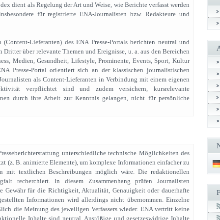
ex dient als Regelung der Art und Weise, wie Berichte verfasst werden
insbesondere für registrierte ENA-Journalisten bzw. Redakteure und
n (Content-Lieferanten) des ENA Presse-Portals berichten neutral und
 Dritter über relevante Themen und Ereignisse, u. a. aus den Bereichen
iness, Medien, Gesundheit, Lifestyle, Prominente, Events, Sport, Kultur
A Presse-Portal orientiert sich an der klassischen journalistischen
Journalisten als Content-Lieferanten in Verbindung mit einem eigenen
ektivität verpflichtet sind und zudem versichern, kursrelevante
nen durch ihre Arbeit zur Kenntnis gelangen, nicht für persönliche
resseberichterstattung unterschiedliche technische Möglichkeiten des
zt (z. B. animierte Elemente), um komplexe Informationen einfacher zu
ein mit textlichen Beschreibungen möglich wäre. Die redaktionellen
gfalt recherchiert. In diesem Zusammenhang prüfen Journalisten
ne Gewähr für die Richtigkeit, Aktualität, Genauigkeit oder dauerhafte
 gestellten Informationen wird allerdings nicht übernommen. Einzelne
lich die Meinung des jeweiligen Verfassers wieder. ENA vertritt keine
ktionelle Inhalte sind neutral. Anstößige und gesetzeswidrige Inhalte