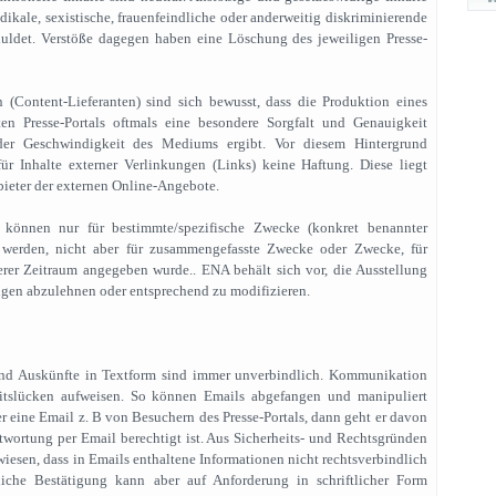
sradikale, sexistische, frauenfeindliche oder anderweitig diskriminierende
duldet. Verstöße dagegen haben eine Löschung des jeweiligen Presse-
n (Content-Lieferanten) sind sich bewusst, dass die Produktion eines
eten Presse-Portals oftmals eine besondere Sorgfalt und Genauigkeit
 der Geschwindigkeit des Mediums ergibt. Vor diesem Hintergrund
ür Inhalte externer Verlinkungen (Links) keine Haftung. Diese liegt
bieter der externen Online-Angebote.
 können nur für bestimmte/spezifische Zwecke (konkret benannter
t werden, nicht aber für zusammengefasste Zwecke oder Zwecke, für
erer Zeitraum angegeben wurde.. ENA behält sich vor, die Ausstellung
gen abzulehnen oder entsprechend zu modifizieren.
 und Auskünfte in Textform sind immer unverbindlich. Kommunikation
itslücken aufweisen. So können Emails abgefangen und manipuliert
er eine Email z. B von Besuchern des Presse-Portals, dann geht er davon
ntwortung per Email berechtigt ist. Aus Sicherheits- und Rechtsgründen
wiesen, dass in Emails enthaltene Informationen nicht rechtsverbindlich
dliche Bestätigung kann aber auf Anforderung in schriftlicher Form